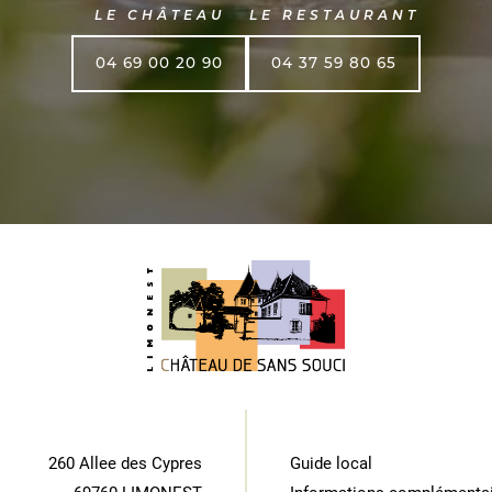
LE CHÂTEAU
LE RESTAURANT
04 69 00 20 90
04 37 59 80 65
260 Allee des Cypres
Guide local
69760 LIMONEST
Informations complémenta